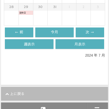
28
29
30
31
1
2
3
定休日
← 前
今月
次 →
週表示
月表示
2024 年 7 月
上に戻る