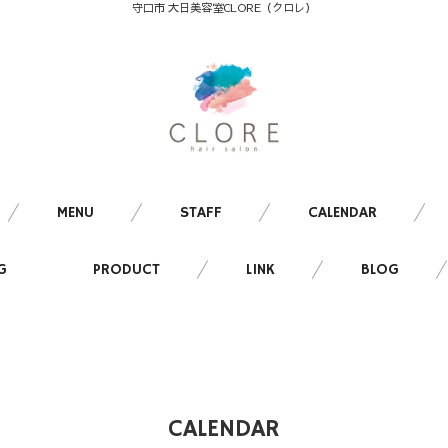
守口市 大日美容室CLORE（クロレ）
MENU
STAFF
CALENDAR
G
PRODUCT
LINK
BLOG
CALENDAR