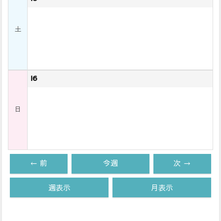
土
16
日
← 前
今週
次 →
週表示
月表示