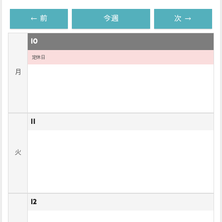
← 前
今週
次 →
10
定休日
月
11
火
12