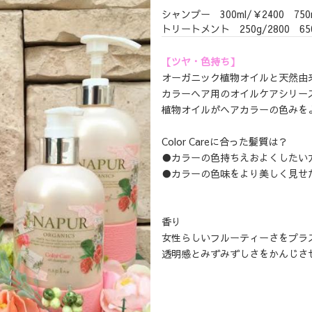
シャンプー 300ml/￥2
トリートメント 250g/2800 65
【ツヤ・色持ち】
オーガニック植物オイルと天然由
カラーヘア用のオイルケアシリー
植物オイルがヘアカラーの色みを
Color Careに合った髪質は？
●カラーの色持ちえおよくしたい
●カラーの色味をより美しく見せ
香り
女性らしいフルーティーさをプラ
透明感とみずみずしさをかんじさ