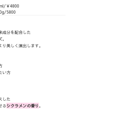
400 750ml/￥4800
0g/5800
来成分を配合した
ズ。
より美しく演出します。
方
たい方
スした
せる
シクラメンの香り
。