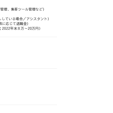
パー管理、集客ツール管理など）
ししている場合／アシスタント）
数に応じて退職金）
2022年末８万～20万円）