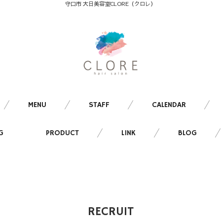
守口市 大日美容室CLORE（クロレ）
MENU
STAFF
CALENDAR
G
PRODUCT
LINK
BLOG
RECRUIT