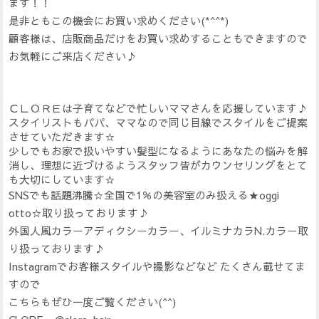
ます！！
是非ともこの機会にお買い求めください(*^^*)
顧客様は、店販商品だけをお買い求めすることもできますので
お気軽にご来店ください♪
ＣＬＯＲＥは子育てなどで忙しいママさんを応援しています♪
スタイリストもパパ、ママなので同じ目線でスタイルをご提案
させていただきます☆
少しでもお家で扱いやすい髪型になるようにあなたの悩みを解
消し、理想に近づけるようスタッフ皆がカウンセリングをとて
も大切にしています☆
SNSでも話題沸騰☆全国で1％の美容室のみ扱える★oggi
otto☆取り扱っております♪
外国人風カラーアディクシーカラー、イルミナカラN.カラー取
り扱っております♪
Instagramでお客様スタイルや撮影などなど たくさん載せてま
すので
こちらもぜひ一度ご覧ください(^^)