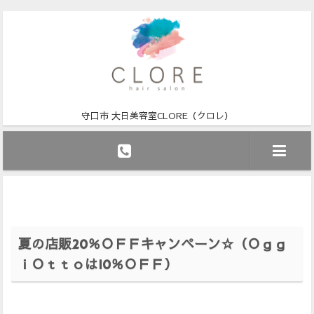
守口市 大日美容室CLORE（クロレ）
夏の店販20％ＯＦＦキャンペーン☆（Ｏｇｇ
ｉＯｔｔｏは10％ＯＦＦ）